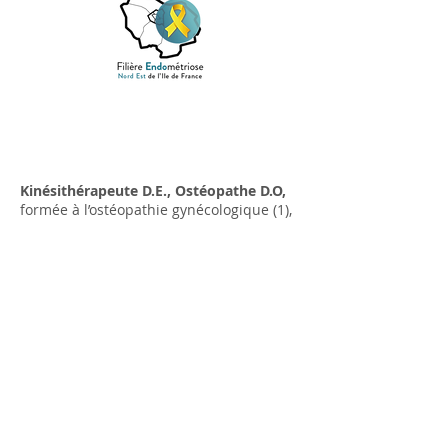
Kinésithérapeute D.E., Ostéopathe D.O,
formée à l’ostéopathie gynécologique (1),
à la connaissance et maitrise du périnée
(2), à l’approche tissulaire (3) et
biodynamique (4) en ostéopathie.
DU
Douleurs pelvipérinéales chronique
de la femme et restauration génitale.
(1) Christine Michel Schweitzer
(2) Connaissance et maitrise du périnée.
Dominique trin Dinh
(3 ) Pierre Tricot
(4) Françoise Desrosiers (transmission de James
Jealous)