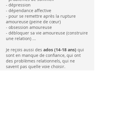
- dépression
- dépendance affective
- pour se remettre après la rupture
amoureuse (peine de cœur)
- obsession amoureuse
- débloquer sa vie amoureuse (construire
une relation) ...
Je reçois aussi des
ados (14-18 ans)
qui
sont en manque de confiance, qui ont
des problèmes relationnels, qui ne
savent pas quelle voie choisir.
Attention je ne suis pas conseillère en
orientation mais avec la pnl on arrive à
orienter l'ado vers quelque chose qu'il
aime. Je les dirige vers sa conseillère
d'orientation toujours.
Pour me joindre
:
ozdenaslan1204@gmail.com