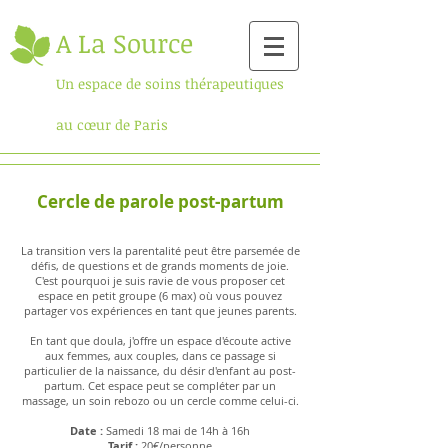
A La Source
Un espace de s
oins thérapeutiques
au cœur de Paris
Cercle de parole post-partum
La transition vers la parentalité peut être parsemée de
défis, de questions et de grands moments de joie.
C'est pourquoi je suis ravie de vous proposer cet
espace en petit groupe (6 max) où vous pouvez
partager vos expériences en tant que jeunes parents.
En tant que doula, j'offre un espace d'écoute active
aux femmes, aux couples, dans ce passage si
particulier de la naissance, du désir d'enfant au post-
partum. Cet espace peut se compléter par un
massage, un soin rebozo ou un cercle comme celui-ci.
Date :
Samedi 18 mai de 14h à 16h
Tarif :
20€/personne